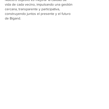
vida de cada vecino, impulsando una gestión
cercana, transparente y participativa,
construyendo juntos el presente y el futuro
de Bigand.
Suscríbete a nuestro sitio
Unirse
CONTACTO >
Tel:
+54 (3464) 461015
Sarmiento 409 (esq. Rivadavia)
Bigand, Santa Fe (2177)
bigandoficial@gmail.com